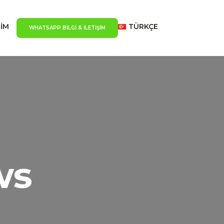
ŞİM
TÜRKÇE
WHATSAPP BILGI & İLETIŞIM
ws