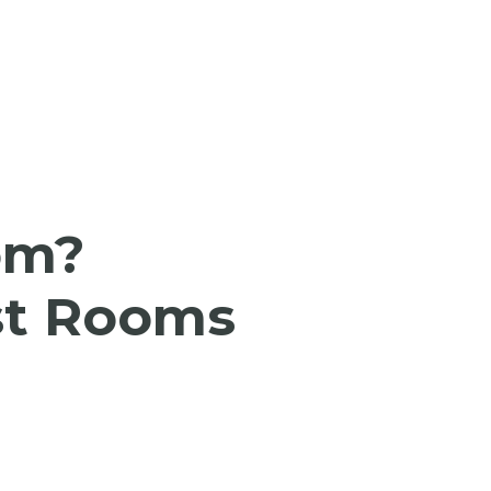
om?
est Rooms