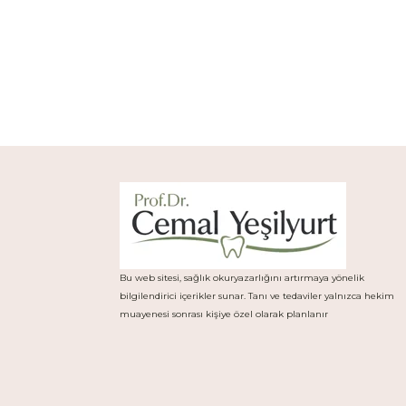
Bu web sitesi, sağlık okuryazarlığını artırmaya yönelik
bilgilendirici içerikler sunar. Tanı ve tedaviler yalnızca hekim
muayenesi sonrası kişiye özel olarak planlanır