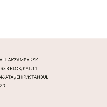
H , AKZAMBAK SK
S B BLOK, KAT:14
746 ATAŞEHIR/İSTANBUL
330