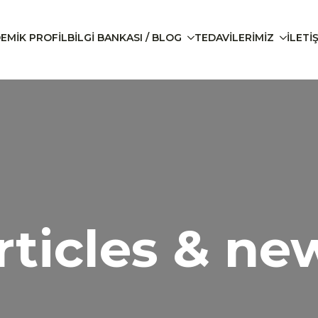
EMIK PROFIL
BILGI BANKASI / BLOG
TEDAVILERIMIZ
İLETİ
rticles & ne