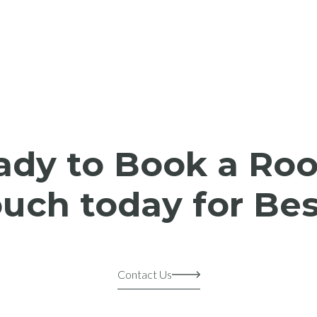
ady to Book a Ro
ouch today for B
Contact Us