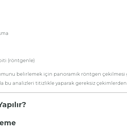
ışma
iti (röntgenle)
rumunu belirlemek için panoramik röntgen çekilmesi 
da bu analizleri titizlikle yaparak gereksiz çekimlerden
Yapılır?
leme