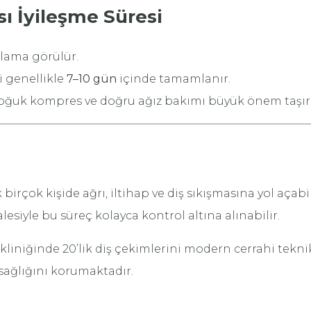
sı İyileşme Süresi
tlama görülür.
i genellikle
7–10 gün
içinde tamamlanır.
 soğuk kompres ve doğru ağız bakımı büyük önem taşır
 birçok kişide ağrı, iltihap ve diş sıkışmasına yol açabil
iyle bu süreç kolayca kontrol altına alınabilir.
 kliniğinde 20’lik diş çekimlerini modern cerrahi teknik
 sağlığını korumaktadır.