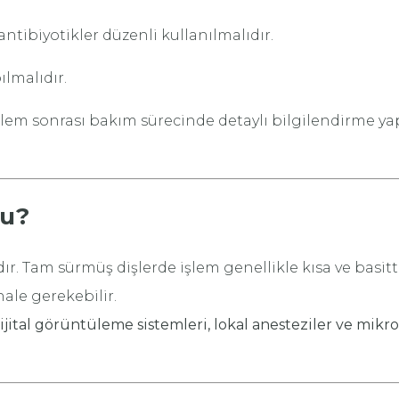
ntibiyotikler düzenli kullanılmalıdır.
ılmalıdır.
işlem sonrası bakım sürecinde detaylı bilgilendirme y
mu?
. Tam sürmüş dişlerde işlem genellikle kısa ve basitti
le gerekebilir.
ijital görüntüleme sistemleri, lokal anesteziler ve mikr