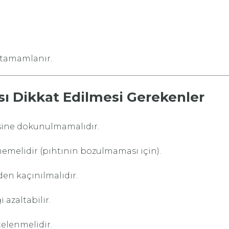
 tamamlanır.
ası Dikkat Edilmesi Gerekenler
sine dokunulmamalıdır.
emelidir (pıhtının bozulmaması için).
den kaçınılmalıdır.
azaltabilir.
telenmelidir.