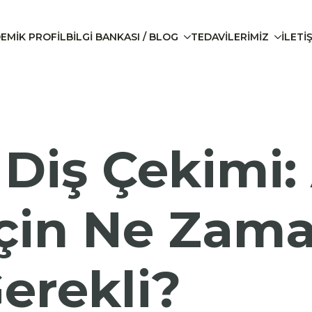
EMIK PROFIL
BILGI BANKASI / BLOG
TEDAVILERIMIZ
İLETİ
 Diş Çekimi:
İçin Ne Zam
erekli?