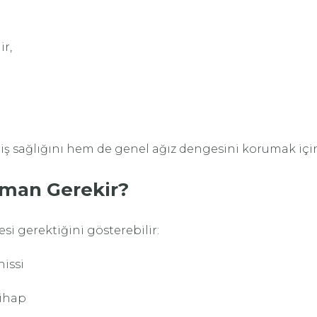
ir,
ş sağlığını hem de genel ağız dengesini korumak için 
aman Gerekir?
mesi gerektiğini gösterebilir:
hissi
tihap