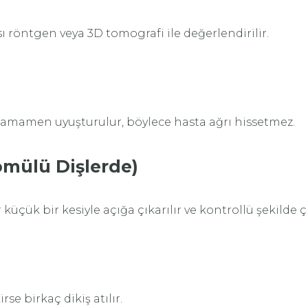
ı röntgen veya 3D tomografi ile değerlendirilir.
 tamamen uyuşturulur, böylece hasta ağrı hissetmez.
ömülü Dişlerde)
üçük bir kesiyle açığa çıkarılır ve kontrollü şekilde çık
se birkaç dikiş atılır.