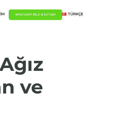
ŞİM
TÜRKÇE
WHATSAPP BILGI & İLETIŞIM
 Ağız
an ve