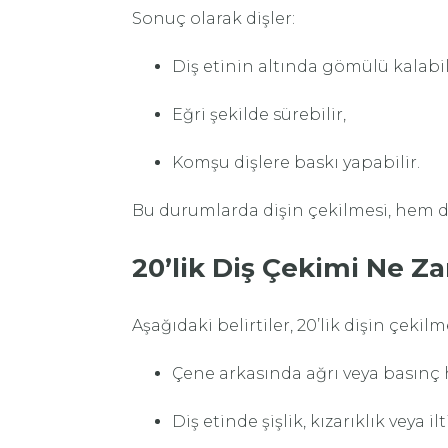
Sonuç olarak dişler:
Diş etinin altında gömülü kalabil
Eğri şekilde sürebilir,
Komşu dişlere baskı yapabilir.
Bu durumlarda dişin çekilmesi, hem di
20’lik Diş Çekimi Ne Z
Aşağıdaki belirtiler, 20’lik dişin çekil
Çene arkasında ağrı veya basınç 
Diş etinde şişlik, kızarıklık veya il