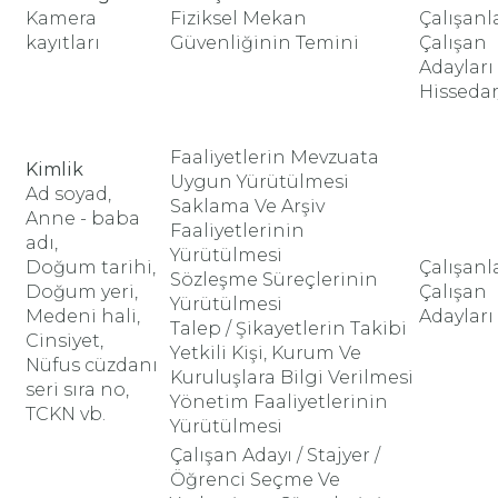
Kamera
Fiziksel Mekan
Çalışanl
kayıtları
Güvenliğinin Temini
Çalışan
Adayları
Hissedar
Faaliyetlerin Mevzuata
Kimlik
Uygun Yürütülmesi
Ad soyad,
Saklama Ve Arşiv
Anne - baba
Faaliyetlerinin
adı,
Yürütülmesi
Doğum tarihi,
Çalışanl
Sözleşme Süreçlerinin
Doğum yeri,
Çalışan
Yürütülmesi
Medeni hali,
Adayları
Talep / Şikayetlerin Takibi
Cinsiyet,
Yetkili Kişi, Kurum Ve
Nüfus cüzdanı
Kuruluşlara Bilgi Verilmesi
seri sıra no,
Yönetim Faaliyetlerinin
TCKN vb.
Yürütülmesi
Çalışan Adayı / Stajyer /
Öğrenci Seçme Ve