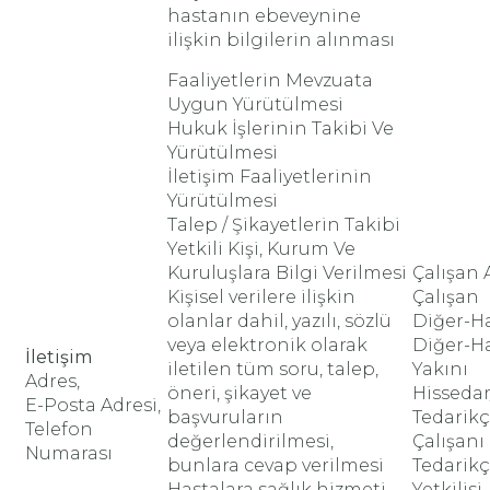
hastanın ebeveynine
ilişkin bilgilerin alınması
Faaliyetlerin Mevzuata
Uygun Yürütülmesi
Hukuk İşlerinin Takibi Ve
Yürütülmesi
İletişim Faaliyetlerinin
Yürütülmesi
Talep / Şikayetlerin Takibi
Yetkili Kişi, Kurum Ve
Kuruluşlara Bilgi Verilmesi
Çalışan 
Kişisel verilere ilişkin
Çalışan
olanlar dahil, yazılı, sözlü
Diğer-H
veya elektronik olarak
Diğer-H
İletişim
iletilen tüm soru, talep,
Yakını
Adres,
öneri, şikayet ve
Hissedar
E-Posta Adresi,
başvuruların
Tedarikç
Telefon
değerlendirilmesi,
Çalışanı
Numarası
bunlara cevap verilmesi
Tedarikç
Hastalara sağlık hizmeti
Yetkilisi