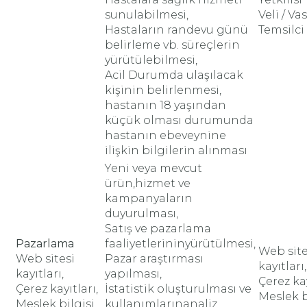
sunulabilmesi,
Veli / Vas
Hastaların randevu günü
Temsilci
belirleme vb. süreçlerin
yürütülebilmesi,
Acil Durumda ulaşılacak
kişinin belirlenmesi,
hastanın 18 yaşından
küçük olması durumunda
hastanın ebeveynine
ilişkin bilgilerin alınması
Yeni veya mevcut
ürün,hizmet ve
kampanyaların
duyurulması,
Satış ve pazarlama
Pazarlama
faaliyetlerininyürütülmesi,
Web site
Web sitesi
Pazar araştırması
kayıtları,
kayıtları,
yapılması,
Çerez kay
Çerez kayıtları,
İstatistik oluşturulması ve
Meslek b
Meslek bilgisi
kullanımlarınanaliz