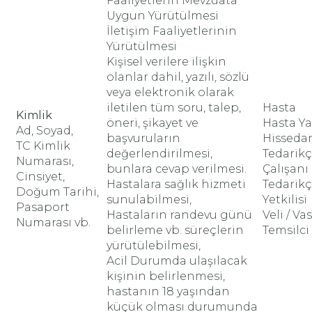
Faaliyetlerin Mevzuata
Uygun Yürütülmesi
İletişim Faaliyetlerinin
Yürütülmesi
Kişisel verilere ilişkin
olanlar dahil, yazılı, sözlü
veya elektronik olarak
iletilen tüm soru, talep,
Hasta
Kimlik
öneri, şikayet ve
Hasta Ya
Ad, Soyad,
başvuruların
Hissedar
TC Kimlik
değerlendirilmesi,
Tedarikç
Numarası,
bunlara cevap verilmesi.
Çalışanı
Cinsiyet,
Hastalara sağlık hizmeti
Tedarikç
Doğum Tarihi,
sunulabilmesi,
Yetkilisi
Pasaport
Hastaların randevu günü
Veli / Vas
Numarası vb.
belirleme vb. süreçlerin
Temsilci
yürütülebilmesi,
Acil Durumda ulaşılacak
kişinin belirlenmesi,
hastanın 18 yaşından
küçük olması durumunda