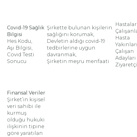
Hastalar
Covid-19 Sağlık
Şirkette bulunan kişilerin
Çalışanl
Bilgisi
sağlığını korumak,
Hasta
Hes Kodu,
Devletin aldığı covid-19
Yakınlar
Aşı Bilgisi,
tedbirlerine uygun
Çalışan
Covid Testi
davranmak,
Adayları
Sonucu
Şirketin meşru menfaati
Ziyaretç
Finansal Veriler
Şirket’in kişisel
veri sahibi ile
kurmuş
olduğu hukuki
ilişkinin tipine
göre yaratılan