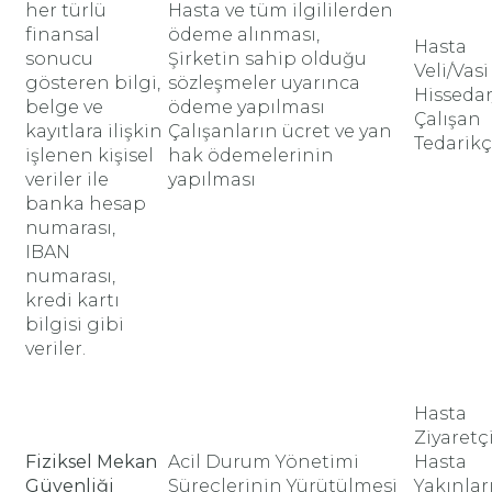
her türlü
Hasta ve tüm ilgililerden
finansal
ödeme alınması,
Hasta
sonucu
Şirketin sahip olduğu
Veli/Vasi
gösteren bilgi,
sözleşmeler uyarınca
Hissedar
belge ve
ödeme yapılması
Çalışan
kayıtlara ilişkin
Çalışanların ücret ve yan
Tedarikç
işlenen kişisel
hak ödemelerinin
veriler ile
yapılması
banka hesap
numarası,
IBAN
numarası,
kredi kartı
bilgisi gibi
veriler.
Hasta
Ziyaretç
Fiziksel Mekan
Acil Durum Yönetimi
Hasta
Güvenliği
Süreçlerinin Yürütülmesi
Yakınlar