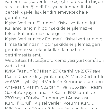
verilerin, başka verilerle eşleştirilerek dahi hiçbir
surette kimliği belirli veya belirlenebilir bir
gerçek kişiyle ilişkilendirilemeyecek hâle
getirilmesi.
Kişisel Verilerin Silinmesi: Kişisel verilerin İlgili
Kullanıcılar için hiçbir şekilde erişilemez ve
tekrar kullanılamaz hale getirilmesi.
Kişisel Verilerin Yok Edilmesi: Kişisel verilerin hiç
kimse tarafından hiçbir şekilde erişilemez, geri
getirilemez ve tekrar kullanılamaz hale
getirilmesi işlemi.
Web Sitesi: https://profdrcemalyesilyurt.com/ adlı
web sitesi
KVKK (“Kanun”): 7 Nisan 2016 tarihli ve 29677 sayılı
Resmi Gazete’de yayımlanan, 24 Mart 2016 tarihli
ve 6698 sayılı Kişisel Verilerin Korunması Kanunu
Anayasa: 9 Kasım 1982 tarihli ve 17863 sayılı Resmi
Gazete’de yayımlanan; 7 Kasım 1982 tarihli ve
2709 sayılı Türkiye Cumhuriyeti Anayasası.
Kurul (“Kurul”): Kişisel Verileri Koruma Kurulu
KVK Kurumu (“Kurum”): Kişisel Verileri Koruma