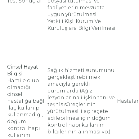
Test Sonuçları
dosyası tutulması ve
faaliyetlerin mevzuata
uygun yürütülmesi
Yetkili Kişi, Kurum Ve
Kuruluşlara Bilgi Verilmesi
Cinsel Hayat
Sağlık hizmeti sunumunu
Bilgisi
gerçekleştirebilmek
Hamile olup
amacıyla gerekli
olmadığı,
durumlarda (Ağız
cinsel
lezyonlarına ilişkin tanı ve
hastalığa bağlı
Hastalar
teşhis süreçlerinin
ilaç kullanıp
yürütülmesi, ilaç reçete
kullanmadığı,
edilebilmesi için doğum
doğum
kontrol hapı kullanım
kontrol hapı
bilgilerinin alınması vb.)
kullanımı