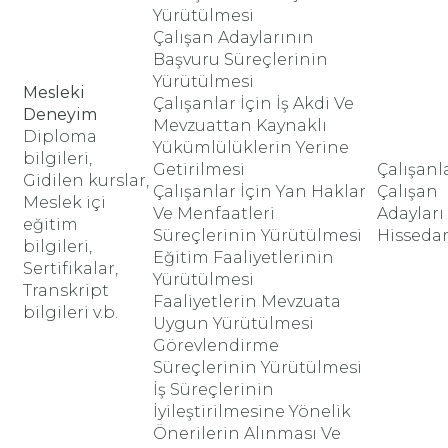
Yürütülmesi
Çalışan Adaylarının
Başvuru Süreçlerinin
Yürütülmesi
Mesleki
Çalışanlar İçin İş Akdi Ve
Deneyim
Mevzuattan Kaynaklı
Diploma
Yükümlülüklerin Yerine
bilgileri,
Getirilmesi
Çalışanl
Gidilen kurslar,
Çalışanlar İçin Yan Haklar
Çalışan
Meslek içi
Ve Menfaatleri
Adayları
eğitim
Süreçlerinin Yürütülmesi
Hissedar
bilgileri,
Eğitim Faaliyetlerinin
Sertifikalar,
Yürütülmesi
Transkript
Faaliyetlerin Mevzuata
bilgileri v.b.
Uygun Yürütülmesi
Görevlendirme
Süreçlerinin Yürütülmesi
İş Süreçlerinin
İyileştirilmesine Yönelik
Önerilerin Alınması Ve