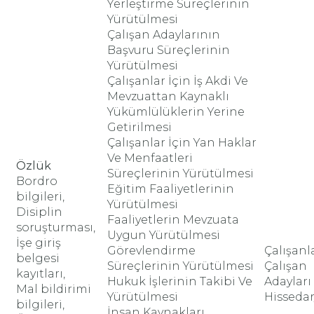
Yerleştirme Süreçlerinin
Yürütülmesi
Çalışan Adaylarının
Başvuru Süreçlerinin
Yürütülmesi
Çalışanlar İçin İş Akdi Ve
Mevzuattan Kaynaklı
Yükümlülüklerin Yerine
Getirilmesi
Çalışanlar İçin Yan Haklar
Ve Menfaatleri
Özlük
Süreçlerinin Yürütülmesi
Bordro
Eğitim Faaliyetlerinin
bilgileri,
Yürütülmesi
Disiplin
Faaliyetlerin Mevzuata
soruşturması,
Uygun Yürütülmesi
İşe giriş
Görevlendirme
Çalışanl
belgesi
Süreçlerinin Yürütülmesi
Çalışan
kayıtları,
Hukuk İşlerinin Takibi Ve
Adayları
Mal bildirimi
Yürütülmesi
Hissedar
bilgileri,
İnsan Kaynakları